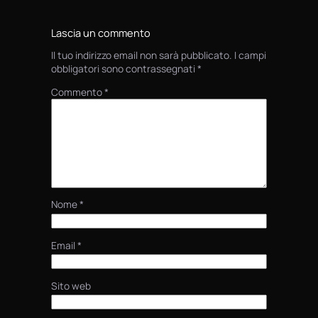
Lascia un commento
Il tuo indirizzo email non sarà pubblicato.
I campi
obbligatori sono contrassegnati
*
Commento
*
Nome
*
Email
*
Sito web